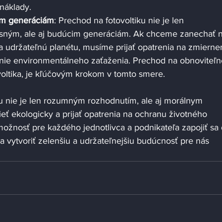
 náklady.
im generáciám
: Prechod na fotovoltiku nie je len 
sným, ale aj budúcim generáciám. Ak chceme zanechať 
 udržateľnú planétu, musíme prijať opatrenia na zmierne
enie environmentálneho zaťaženia. Prechod na obnoviteľn
ovoltika, je kľúčovým krokom v tomto smere.
ku nie je len rozumným rozhodnutím, ale aj morálnym 
eť ekologicky a prijať opatrenia na ochranu životného 
možnosť pre každého jednotlivca a podnikateľa zapojiť sa 
 vytvoriť zelenšiu a udržateľnejšiu budúcnosť pre nás 