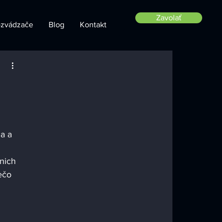
Zavolať
zvádzače
Blog
Kontakt
a a 
nich 
ečo 