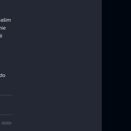
našim 
nie 
é 
do 