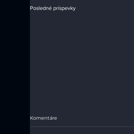
Posledné príspevky
Komentáre