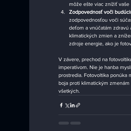
môže ešte viac znížiť vaše
Zodpovednosť voči budúc
zodpovednosťou voči súča
deťom a vnúčatám zdravú a
klimatických zmien a zníž
zdroje energie, ako je fot
V závere, prechod na fotovolti
imperatívom. Nie je hanba mysli
prostredia. Fotovoltika ponúka 
boja proti klimatickým zmenám a
všetkých.