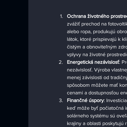
Ochrana životného prostre
zvážiť prechod na fotovolti
alebo ropa, produkujú obro
látok, ktoré prispievajú k 
čistým a obnoviteľným zdro
vplyvy na životné prostredi
Energetická nezávislosť
: P
nezávislosť. Výroba vlast
menej závislosti od tradičn
spôsobom môžete mať kontro
cenami a dostupnosťou ene
Finančné úspory
: Investíc
keď môže byť počiatočná in
solárneho systému sú oveľ
krajiny a oblasti poskytujú 