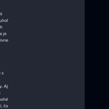
i 
 uhoľ 
h 
a je 
ívne 
 
 s 
. Aj 
 
nohé 
í, čo 