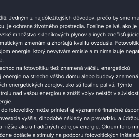
dia
: Jedným z najdôležitejších dôvodov, prečo by sme mal
ku, je ochrana životného prostredia. Fosílne palivá, ako je
vské množstvo skleníkových plynov a iných znečisťujúcic
klimatickým zmenám a zhoršujú kvalitu ovzdušia. Fotovoltik
jom energie, ktorý nevytvára emisie a minimalizuje negat
e.
rechod na fotovoltiku tiež znamená väčšiu energetickú 
nej energie na streche vášho domu alebo budovy znamená
ých energetických zdrojov, ako sú fosílne palivá. Týmto 
lu nad vašou energiou a znížiť vplyv neistôt v súvislosti
rgie.
ia do fotovoltiky môže priniesť aj významné finančné úspory
vestícia vyššia, dlhodobé náklady na prevádzku a údržbu
a nižšie ako u tradičných zdrojov energie. Okrem toho m
rôzne dotácie a stimuly na podporu fotovoltických inštaláci